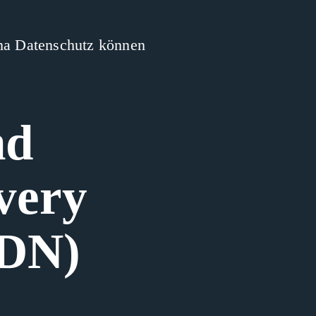
ma Datenschutz können
nd
very
CDN)